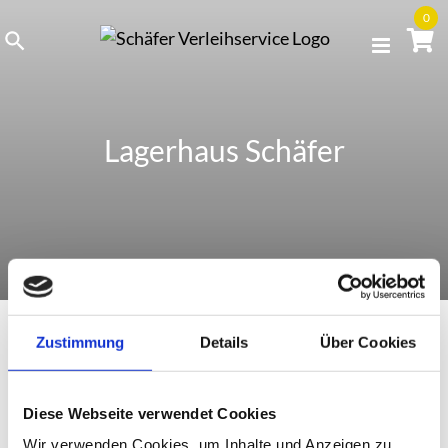
Skip
0
to
content
Lagerhaus Schäfer
Zustimmung
Details
Über Cookies
Gröbenzell
Diese Webseite verwendet Cookies
Wir verwenden Cookies, um Inhalte und Anzeigen zu