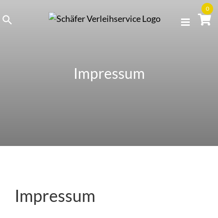
Skip
0
to
content
Impressum
Impressum