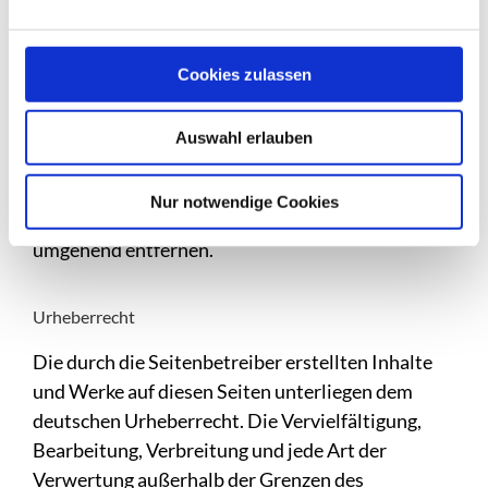
überprüft. Rechtswidrige Inhalte waren zum
Zeitpunkt der Verlinkung nicht erkennbar.
Cookies zulassen
Eine permanente inhaltliche Kontrolle der
verlinkten Seiten ist jedoch ohne konkrete
Auswahl erlauben
Anhaltspunkte einer Rechtsverletzung nicht
zumutbar. Bei Bekanntwerden von
Nur notwendige Cookies
Rechtsverletzungen werden wir derartige Links
umgehend entfernen.
Urheberrecht
Die durch die Seitenbetreiber erstellten Inhalte
und Werke auf diesen Seiten unterliegen dem
deutschen Urheberrecht. Die Vervielfältigung,
Bearbeitung, Verbreitung und jede Art der
Verwertung außerhalb der Grenzen des