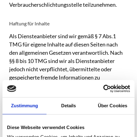
Verbraucherschlichtungsstelle teilzunehmen.
Haftung für Inhalte
Als Diensteanbieter sind wir gemäß § 7 Abs.1
TMG für eigene Inhalte auf diesen Seiten nach
den allgemeinen Gesetzen verantwortlich. Nach
§§ 8 bis 10 TMG sind wir als Diensteanbieter
jedoch nicht verpflichtet, übermittelte oder
gespeicherte fremde Informationen zu
überwachen oder nach Umständen zu forschen,
die auf eine rechtswidrige Tätigkeit hinweisen.
Zustimmung
Details
Über Cookies
Verpflichtungen zur Entfernung oder Sperrung
der Nutzung von Informationen nach den
allgemeinen Gesetzen bleiben hiervon
Diese Webseite verwendet Cookies
unberührt. Eine diesbezügliche Haftung ist
Wir verwenden Cookies, um Inhalte und Anzeigen zu