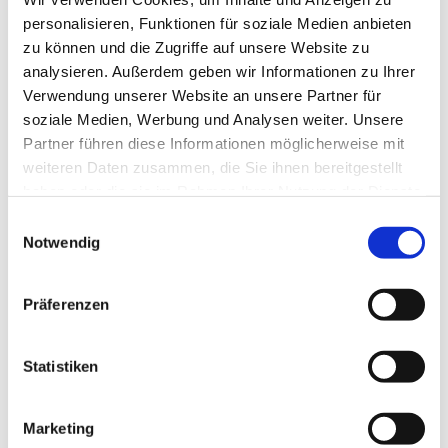
jedoch erst ab dem Zeitpunkt der Kenntnis einer
personalisieren, Funktionen für soziale Medien anbieten
konkreten Rechtsverletzung möglich. Bei
zu können und die Zugriffe auf unsere Website zu
Bekanntwerden von entsprechenden
analysieren. Außerdem geben wir Informationen zu Ihrer
Rechtsverletzungen werden wir diese Inhalte
Verwendung unserer Website an unsere Partner für
umgehend entfernen.
soziale Medien, Werbung und Analysen weiter. Unsere
Partner führen diese Informationen möglicherweise mit
weiteren Daten zusammen, die Sie ihnen bereitgestellt
Haftung für Links
haben oder die sie im Rahmen Ihrer Nutzung der Dienste
gesammelt haben.
Einwilligungsauswahl
Unser Angebot enthält Links zu externen
Notwendig
Websites Dritter, auf deren Inhalte wir keinen
Einfluss haben. Deshalb können wir für diese
fremden Inhalte auch keine Gewähr
Präferenzen
übernehmen. Für die Inhalte der verlinkten
Seiten ist stets der jeweilige Anbieter oder
Statistiken
Betreiber der Seiten verantwortlich. Die
verlinkten Seiten wurden zum Zeitpunkt der
Marketing
Verlinkung auf mögliche Rechtsverstöße