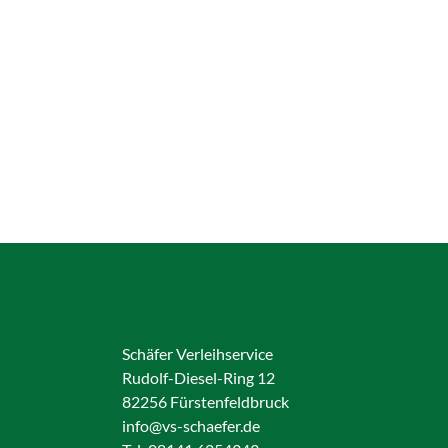
Schäfer Verleihservice
Rudolf-Diesel-Ring 12
82256 Fürstenfeldbruck
info@vs-schaefer.de