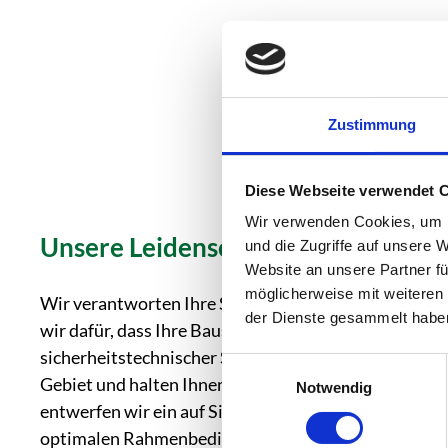
Zustimmung
Diese Webseite verwendet 
Wir verwenden Cookies, um I
Unsere Leidenschaft
und die Zugriffe auf unsere 
Website an unsere Partner fü
möglicherweise mit weiteren
Wir verantworten Ihre Sicherheit! Als Experten im B
der Dienste gesammelt habe
wir dafür, dass Ihre Baustelle oder Ihre Veranstaltun
sicherheitstechnischer Sicht zum Erfolg wird. Wir s
Einwilligungsauswahl
Gebiet und halten Ihnen den Rücken gerne frei. In 
Notwendig
entwerfen wir ein auf Sie zugeschnittenes Konzept u
optimalen Rahmenbedingungen für Ihre Vorhaben.