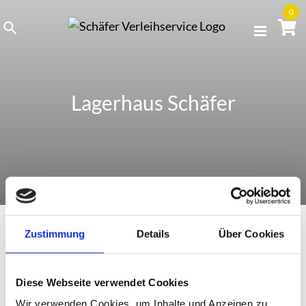
Skip
0
to
content
Lagerhaus Schäfer
Zustimmung
Details
Über Cookies
Gröbenzell
Diese Webseite verwendet Cookies
Wir verwenden Cookies, um Inhalte und Anzeigen zu