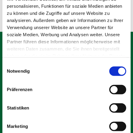
Olching
personalisieren, Funktionen für soziale Medien anbieten
zu können und die Zugriffe auf unsere Website zu
analysieren. Außerdem geben wir Informationen zu Ihrer
Verwendung unserer Website an unsere Partner für
soziale Medien, Werbung und Analysen weiter. Unsere
Partner führen diese Informationen möglicherweise mit
weiteren Daten zusammen, die Sie ihnen bereitgestellt
haben oder die sie im Rahmen Ihrer Nutzung der Dienste
gesammelt haben.
Schäfer Verleihservice
Einwilligungsauswahl
Notwendig
Rudolf-Diesel-Ring 12
82256 Fürstenfeldbruck
info@vs-schaefer.de
Präferenzen
Tel: 08141 6254343
Fax:
08141 6254359
Statistiken
Kontakt
Marketing