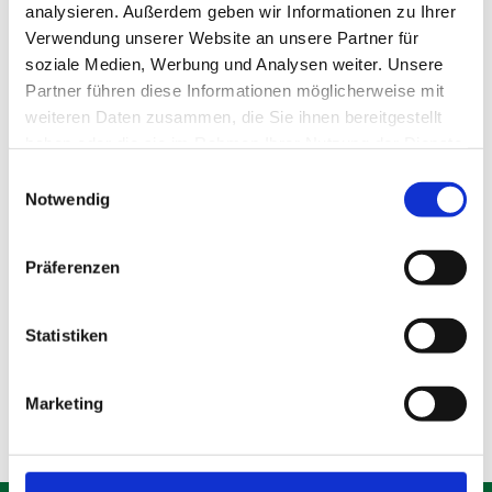
analysieren. Außerdem geben wir Informationen zu Ihrer
Verwendung unserer Website an unsere Partner für
soziale Medien, Werbung und Analysen weiter. Unsere
Partner führen diese Informationen möglicherweise mit
Ich habe die
Datenschutzerklärung
zur
weiteren Daten zusammen, die Sie ihnen bereitgestellt
Kenntnis genommen und akzeptiert. Ich
haben oder die sie im Rahmen Ihrer Nutzung der Dienste
stimme zu, dass meine Formularangaben zur
gesammelt haben.
Einwilligungsauswahl
Kontaktaufnahme bzw. zur Bearbeitung
Notwendig
meines Anliegens gespeichert werden.
Präferenzen
Statistiken
Marketing