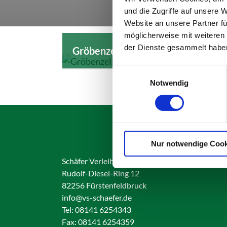
und die Zugriffe auf unsere 
Website an unsere Partner fü
möglicherweise mit weiteren
der Dienste gesammelt habe
Gröbenzell
Einwilligungsauswahl
Notwendig
Nur notwendige Cook
Schäfer Verleihservice
Rudolf-Diesel-Ring 12
82256 Fürstenfeldbruck
info@vs-schaefer.de
Tel: 08141 6254343
Fax:
08141 6254359