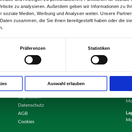
Website zu analysieren. Außerdem geben wir Informationen zu I
r soziale Medien, Werbung und Analysen weiter. Unsere Partner
 Daten zusammen, die Sie ihnen bereitgestellt haben oder die s
n.
Olching
Präferenzen
Statistiken
Kontakt
Öf
ies
Auswahl erlauben
Karriere
Bü
Impressum
Mo
Datenschutz
La
AGB
Mo
Cookies