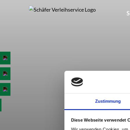
Skip
to
S
content
Zustimmung
Diese Webseite verwendet 
Wir verwenden Cookies, um I