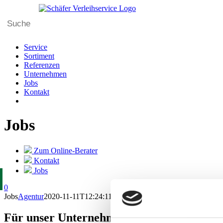
Skip
to
content
Service
Sortiment
Referenzen
Unternehmen
Jobs
Kontakt
Jobs
Zum Online-Berater
Kontakt
Jobs
0
Jobs
Agentur
2020-11-11T12:24:11+00:00
Für unser Unternehmen suchen wir motivie