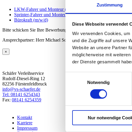
Zustimmung
LKW-Fahrer und Monteur (m/w/d)
Sprinter-Fahrer und Monteur (m/w/d)
Bürokraft (m/w/d)
Diese Webseite verwendet 
Bitte schicken Sie Ihre Bewerbung an
jobs@schaefer-verleihservice.
Wir verwenden Cookies, um I
Ansprechpartner: Herr Michael Schäfer
und die Zugriffe auf unsere 
Website an unsere Partner fü
Close
×
möglicherweise mit weiteren
product
quick
der Dienste gesammelt habe
view
Schäfer Verleihservice
Einwilligungsauswahl
Rudolf-Diesel-Ring 12
Notwendig
82256 Fürstenfeldbruck
info@vs-schaefer.de
Tel: 08141 6254343
Fax:
08141 6254359
Kontakt
Nur notwendige Cook
Karriere
Impressum