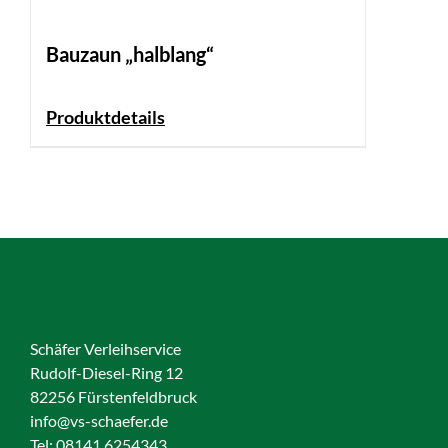
Bauzaun „halblang“
Produktdetails
Schäfer Verleihservice
Rudolf-Diesel-Ring 12
82256 Fürstenfeldbruck
info@vs-schaefer.de
Tel: 08141 6254343