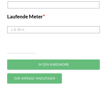
Laufende Meter
*
Bauzaun
„basic“
IN DEN WARENKORB
Menge
ZUR ANFRAGE HINZUFÜGEN