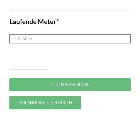
Laufende Meter
*
Bauzaun
„halblang“
IN DEN WARENKORB
Menge
ZUR ANFRAGE HINZUFÜGEN