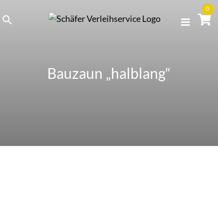
Skip
0
to
content
Bauzaun „halblang“