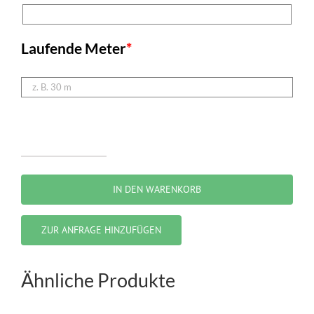
Laufende Meter
*
Bauzaun
„halbhoch“
IN DEN WARENKORB
Menge
ZUR ANFRAGE HINZUFÜGEN
Ähnliche Produkte