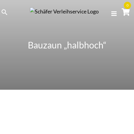
Skip
0
to
content
Bauzaun „halbhoch“