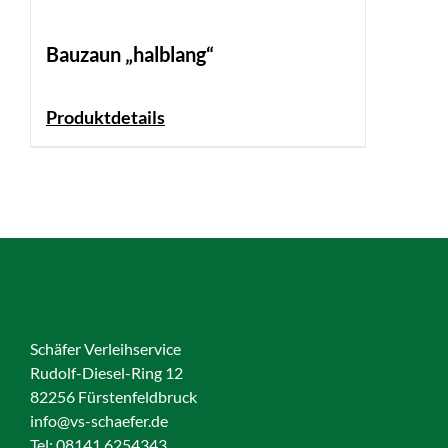
Bauzaun „halblang“
Produktdetails
Schäfer Verleihservice
Rudolf-Diesel-Ring 12
82256 Fürstenfeldbruck
info@vs-schaefer.de
Tel: 08141 6254343