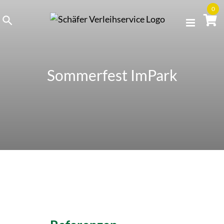
Skip
0
to
content
Sommerfest ImPark