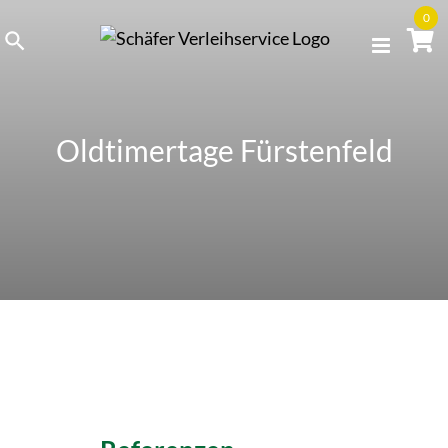
Skip
0
to
content
Oldtimertage Fürstenfeld