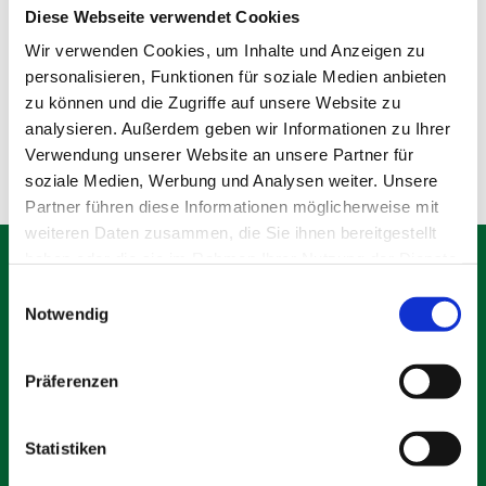
Bisher hat Agentur, 0 Blog Beiträge
Diese Webseite verwendet Cookies
geschrieben.
Wir verwenden Cookies, um Inhalte und Anzeigen zu
personalisieren, Funktionen für soziale Medien anbieten
zu können und die Zugriffe auf unsere Website zu
analysieren. Außerdem geben wir Informationen zu Ihrer
Verwendung unserer Website an unsere Partner für
soziale Medien, Werbung und Analysen weiter. Unsere
Partner führen diese Informationen möglicherweise mit
weiteren Daten zusammen, die Sie ihnen bereitgestellt
haben oder die sie im Rahmen Ihrer Nutzung der Dienste
gesammelt haben.
Einwilligungsauswahl
Notwendig
Schäfer Verleihservice
Rudolf-Diesel-Ring 12
Präferenzen
82256 Fürstenfeldbruck
info@vs-schaefer.de
Tel: 08141 6254343
Statistiken
Fax:
08141 6254359