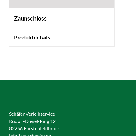
Zaunschloss
Produktdetails
Schäfer Verleihservice
Rudolf-Diesel-Ring 12
82256 Fürstenfeldbruck
info@vs-schaefer.de