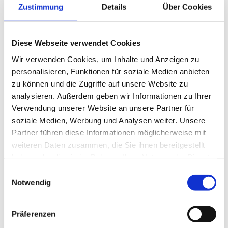
Zustimmung
Details
Über Cookies
Schaftrohr
Diese Webseite verwendet Cookies
Wir verwenden Cookies, um Inhalte und Anzeigen zu
Produktdetails
Details
personalisieren, Funktionen für soziale Medien anbieten
zu können und die Zugriffe auf unsere Website zu
analysieren. Außerdem geben wir Informationen zu Ihrer
Verwendung unserer Website an unsere Partner für
soziale Medien, Werbung und Analysen weiter. Unsere
Partner führen diese Informationen möglicherweise mit
Schilderklemme
weiteren Daten zusammen, die Sie ihnen bereitgestellt
haben oder die sie im Rahmen Ihrer Nutzung der Dienste
gesammelt haben.
Einwilligungsauswahl
Notwendig
Produktdetails
Details
Präferenzen