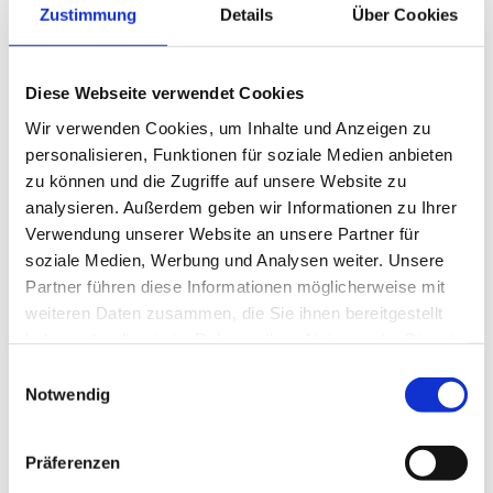
Zustimmung
Details
Über Cookies
Schaftrohr
Diese Webseite verwendet Cookies
Wir verwenden Cookies, um Inhalte und Anzeigen zu
Produktdetails
Details
personalisieren, Funktionen für soziale Medien anbieten
zu können und die Zugriffe auf unsere Website zu
analysieren. Außerdem geben wir Informationen zu Ihrer
Verwendung unserer Website an unsere Partner für
soziale Medien, Werbung und Analysen weiter. Unsere
Partner führen diese Informationen möglicherweise mit
Schilderklemme
weiteren Daten zusammen, die Sie ihnen bereitgestellt
haben oder die sie im Rahmen Ihrer Nutzung der Dienste
gesammelt haben.
Einwilligungsauswahl
Notwendig
Produktdetails
Details
Präferenzen