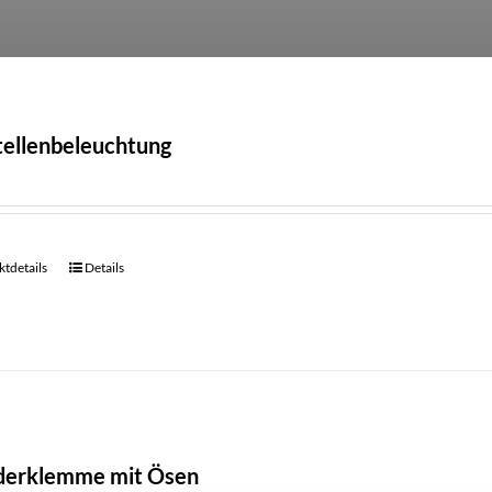
tellenbeleuchtung
tdetails
Details
lderklemme mit Ösen