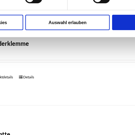
ies
Auswahl erlauben
lderklemme
tdetails
Details
atte