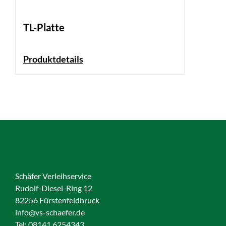
TL-Platte
Produktdetails
Schäfer Verleihservice
Rudolf-Diesel-Ring 12
82256 Fürstenfeldbruck
info@vs-schaefer.de
Tel: 08141 6254343