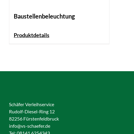
Baustellenbeleuchtung
Produktdetails
Schäfer Verleihservice
Rudolf-Diesel-Ring 12
82256 Fürstenfeldbruck
info@vs-schaefer.de
Tel: 08141 6254343