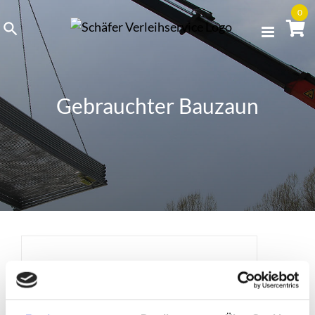
Skip
0
to
content
Gebrauchter Bauzaun