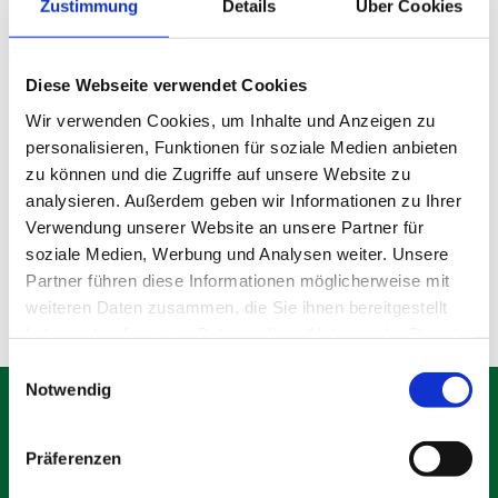
Zustimmung
Details
Über Cookies
Diese Webseite verwendet Cookies
Wir verwenden Cookies, um Inhalte und Anzeigen zu
personalisieren, Funktionen für soziale Medien anbieten
Gebrauchter Bauzaun
zu können und die Zugriffe auf unsere Website zu
analysieren. Außerdem geben wir Informationen zu Ihrer
Verwendung unserer Website an unsere Partner für
Produktdetails
soziale Medien, Werbung und Analysen weiter. Unsere
Partner führen diese Informationen möglicherweise mit
weiteren Daten zusammen, die Sie ihnen bereitgestellt
haben oder die sie im Rahmen Ihrer Nutzung der Dienste
gesammelt haben.
Einwilligungsauswahl
Notwendig
Präferenzen
Schäfer Verleihservice