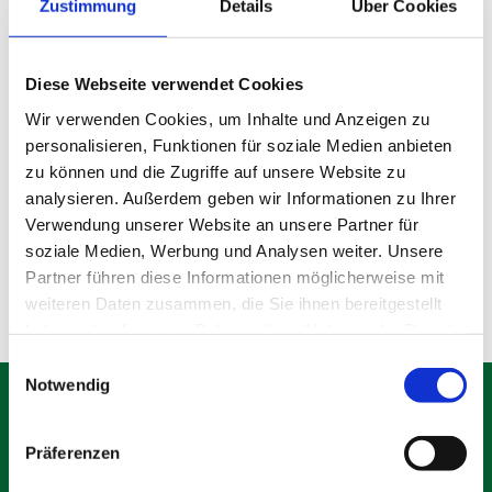
Zustimmung
Details
Über Cookies
Diese Webseite verwendet Cookies
Wir verwenden Cookies, um Inhalte und Anzeigen zu
personalisieren, Funktionen für soziale Medien anbieten
Gebrauchter Bauzaun
zu können und die Zugriffe auf unsere Website zu
analysieren. Außerdem geben wir Informationen zu Ihrer
Verwendung unserer Website an unsere Partner für
Produktdetails
soziale Medien, Werbung und Analysen weiter. Unsere
Partner führen diese Informationen möglicherweise mit
weiteren Daten zusammen, die Sie ihnen bereitgestellt
haben oder die sie im Rahmen Ihrer Nutzung der Dienste
gesammelt haben.
Einwilligungsauswahl
Notwendig
Präferenzen
Schäfer Verleihservice