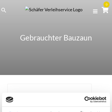
Skip
0
to
content
Gebrauchter Bauzaun