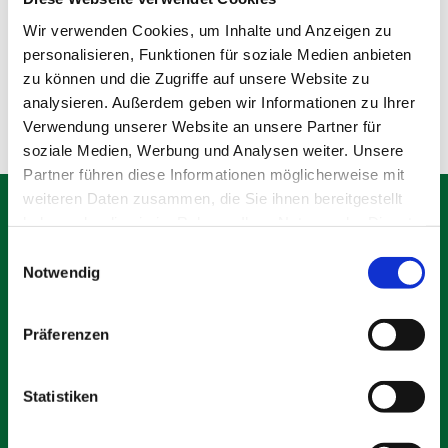
Wir verwenden Cookies, um Inhalte und Anzeigen zu
Produktdetails
Details
personalisieren, Funktionen für soziale Medien anbieten
zu können und die Zugriffe auf unsere Website zu
analysieren. Außerdem geben wir Informationen zu Ihrer
Verwendung unserer Website an unsere Partner für
soziale Medien, Werbung und Analysen weiter. Unsere
Partner führen diese Informationen möglicherweise mit
weiteren Daten zusammen, die Sie ihnen bereitgestellt
haben oder die sie im Rahmen Ihrer Nutzung der Dienste
gesammelt haben.
Einwilligungsauswahl
Notwendig
Schäfer Verleihservice
Rudolf-Diesel-Ring 12
82256 Fürstenfeldbruck
Präferenzen
info@vs-schaefer.de
Tel: 08141 6254343
Statistiken
Fax:
08141 6254359