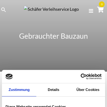
Skip
0
to
content
Gebrauchter Bauzaun
Zustimmung
Details
Über Cookies
Gebrauchter Bauzaun
Diese Webseite verwendet Cookies