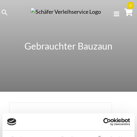
Skip
0
to
content
Gebrauchter Bauzaun