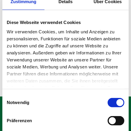
Zustimmung
Details
Über Cookies
Diese Webseite verwendet Cookies
Wir verwenden Cookies, um Inhalte und Anzeigen zu
personalisieren, Funktionen für soziale Medien anbieten
Gebrauchter Bauzaun
zu können und die Zugriffe auf unsere Website zu
analysieren. Außerdem geben wir Informationen zu Ihrer
Verwendung unserer Website an unsere Partner für
Produktdetails
soziale Medien, Werbung und Analysen weiter. Unsere
Partner führen diese Informationen möglicherweise mit
weiteren Daten zusammen, die Sie ihnen bereitgestellt
haben oder die sie im Rahmen Ihrer Nutzung der Dienste
gesammelt haben.
Einwilligungsauswahl
Notwendig
Präferenzen
Schäfer Verleihservice