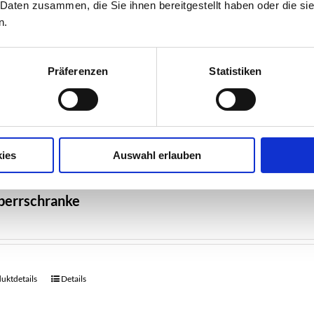
 Daten zusammen, die Sie ihnen bereitgestellt haben oder die s
n.
tdetails
Details
Präferenzen
Statistiken
ies
Auswahl erlauben
perrschranke
uktdetails
Details