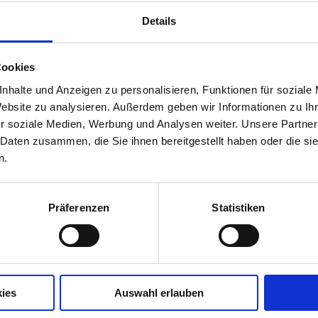
Menge
Details
Cookies
nhalte und Anzeigen zu personalisieren, Funktionen für soziale
Website zu analysieren. Außerdem geben wir Informationen zu I
r soziale Medien, Werbung und Analysen weiter. Unsere Partner
 sich um eine mobile Baustellenabsperrung, die sich beson
 Daten zusammen, die Sie ihnen bereitgestellt haben oder die s
eder aufbauen lässt. Das Produkt wird von uns in Weiß mit
n.
Präferenzen
Statistiken
ies
Auswahl erlauben