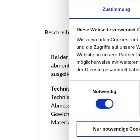
Zustimmung
Diese Webseite verwendet 
Beschreibung
Wir verwenden Cookies, um I
und die Zugriffe auf unsere 
Website an unsere Partner fü
Bei der Absturzsicherung handelt es
möglicherweise mit weiteren
abmontieren und an anderer Stelle wi
der Dienste gesammelt habe
ausgeliefert.
Einwilligungsauswahl
Technische Daten
Notwendig
Technische Daten:
Abmessung:
Gewicht:
Material: Kunststoff
Nur notwendige Cook