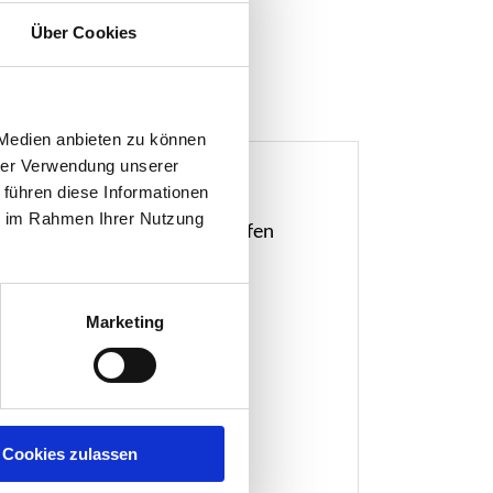
Über Cookies
 Medien anbieten zu können
hrer Verwendung unserer
 führen diese Informationen
ders bequem und schnell
ie im Rahmen Ihrer Nutzung
 roten, reflektierenden Streifen
Marketing
Cookies zulassen