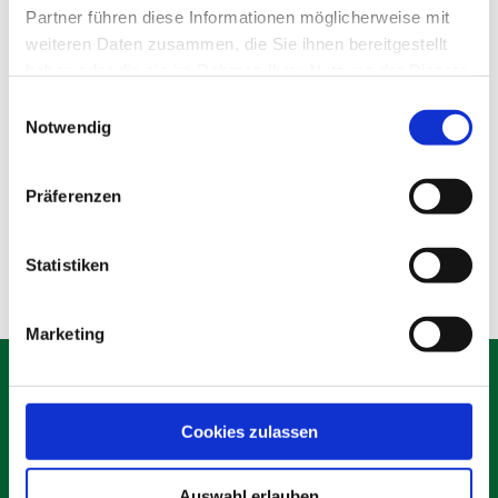
Partner führen diese Informationen möglicherweise mit
weiteren Daten zusammen, die Sie ihnen bereitgestellt
haben oder die sie im Rahmen Ihrer Nutzung der Dienste
gesammelt haben.
Einwilligungsauswahl
Notwendig
WC-Wagen
Präferenzen
Produktdetails
Statistiken
Marketing
Cookies zulassen
Schäfer Verleihservice
Rudolf-Diesel-Ring 12
Auswahl erlauben