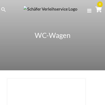
Skip
0
to
content
WC-Wagen