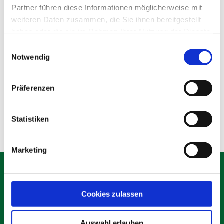
Partner führen diese Informationen möglicherweise mit
weiteren Daten zusammen, die Sie ihnen bereitgestellt
haben oder die sie im Rahmen Ihrer Nutzung der Dienste
gesammelt haben.
Einwilligungsauswahl
Notwendig
WC-Wagen
Präferenzen
Produktdetails
Statistiken
Marketing
Cookies zulassen
Schäfer Verleihservice
Rudolf-Diesel-Ring 12
Auswahl erlauben