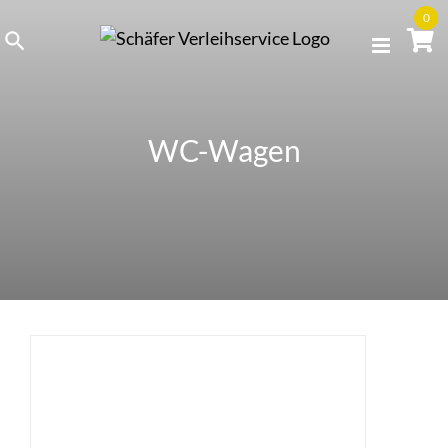
Skip
0
to
content
WC-Wagen