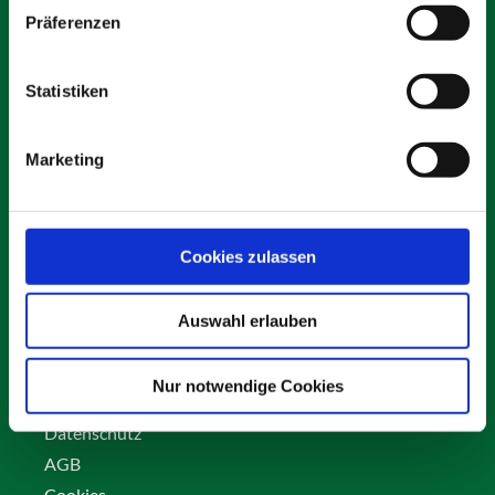
Präferenzen
Statistiken
Schäfer Verleihservice
Rudolf-Diesel-Ring 12
Marketing
82256 Fürstenfeldbruck
info@vs-schaefer.de
Tel: 08141 6254343
Fax:
08141 6254359
Cookies zulassen
Auswahl erlauben
Kontakt
Karriere
Nur notwendige Cookies
Impressum
Datenschutz
AGB
Cookies