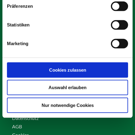
Präferenzen
Statistiken
Schäfer Verleihservice
Rudolf-Diesel-Ring 12
Marketing
82256 Fürstenfeldbruck
info@vs-schaefer.de
Tel: 08141 6254343
Fax:
08141 6254359
Cookies zulassen
Auswahl erlauben
Kontakt
Karriere
Nur notwendige Cookies
Impressum
Datenschutz
AGB
Cookies