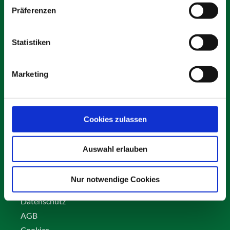
Präferenzen
Statistiken
Schäfer Verleihservice
Rudolf-Diesel-Ring 12
Marketing
82256 Fürstenfeldbruck
info@vs-schaefer.de
Tel: 08141 6254343
Fax:
08141 6254359
Cookies zulassen
Auswahl erlauben
Kontakt
Karriere
Nur notwendige Cookies
Impressum
Datenschutz
AGB
Cookies