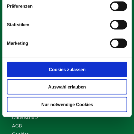
Präferenzen
Statistiken
Schäfer Verleihservice
Rudolf-Diesel-Ring 12
Marketing
82256 Fürstenfeldbruck
info@vs-schaefer.de
Tel: 08141 6254343
Fax:
08141 6254359
Cookies zulassen
Auswahl erlauben
Kontakt
Karriere
Nur notwendige Cookies
Impressum
Datenschutz
AGB
Cookies