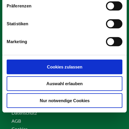
Präferenzen
Statistiken
Schäfer Verleihservice
Rudolf-Diesel-Ring 12
Marketing
82256 Fürstenfeldbruck
info@vs-schaefer.de
Tel: 08141 6254343
Fax:
08141 6254359
Cookies zulassen
Auswahl erlauben
Kontakt
Karriere
Nur notwendige Cookies
Impressum
Datenschutz
AGB
Cookies