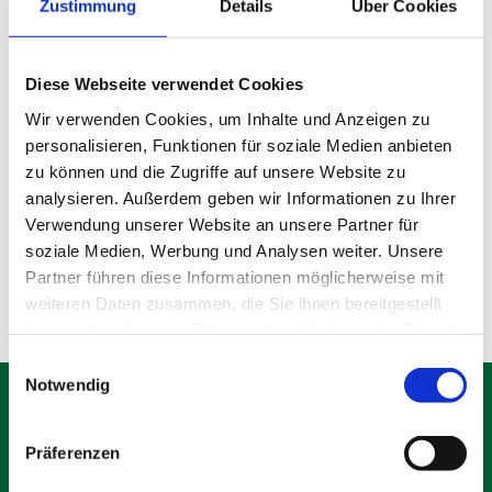
Zustimmung
Details
Über Cookies
Diese Webseite verwendet Cookies
Wir verwenden Cookies, um Inhalte und Anzeigen zu
personalisieren, Funktionen für soziale Medien anbieten
Gebrauchter Bauzaun
zu können und die Zugriffe auf unsere Website zu
analysieren. Außerdem geben wir Informationen zu Ihrer
Verwendung unserer Website an unsere Partner für
Produktdetails
soziale Medien, Werbung und Analysen weiter. Unsere
Partner führen diese Informationen möglicherweise mit
weiteren Daten zusammen, die Sie ihnen bereitgestellt
haben oder die sie im Rahmen Ihrer Nutzung der Dienste
gesammelt haben.
Einwilligungsauswahl
Notwendig
Präferenzen
Schäfer Verleihservice