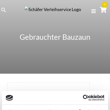
Skip
0
to
content
Gebrauchter Bauzaun