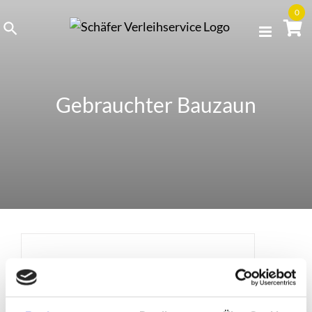
Skip
0
to
content
Gebrauchter Bauzaun