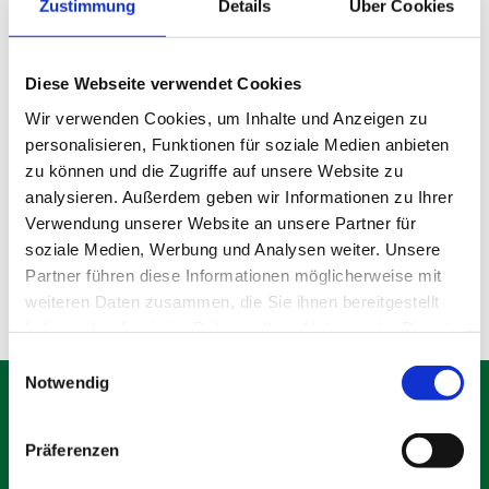
Zustimmung
Details
Über Cookies
Diese Webseite verwendet Cookies
Wir verwenden Cookies, um Inhalte und Anzeigen zu
personalisieren, Funktionen für soziale Medien anbieten
Gebrauchter Bauzaun
zu können und die Zugriffe auf unsere Website zu
analysieren. Außerdem geben wir Informationen zu Ihrer
Verwendung unserer Website an unsere Partner für
Produktdetails
soziale Medien, Werbung und Analysen weiter. Unsere
Partner führen diese Informationen möglicherweise mit
weiteren Daten zusammen, die Sie ihnen bereitgestellt
haben oder die sie im Rahmen Ihrer Nutzung der Dienste
gesammelt haben.
Einwilligungsauswahl
Notwendig
Präferenzen
Schäfer Verleihservice