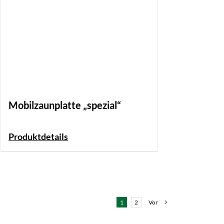
Mobilzaunplatte „spezial“
Produktdetails
1
2
Vor