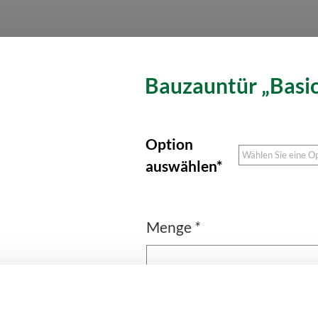
Bauzauntür „basi
Option
auswählen*
Menge
*
IN DEN WA
Bauzauntür