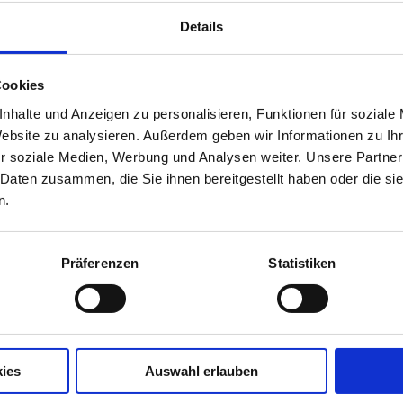
„basic“
Menge
Details
Cookies
nhalte und Anzeigen zu personalisieren, Funktionen für soziale
Website zu analysieren. Außerdem geben wir Informationen zu I
r soziale Medien, Werbung und Analysen weiter. Unsere Partner
e 1,2 m mit verkürztem Holm zum Drehen.
 Daten zusammen, die Sie ihnen bereitgestellt haben oder die s
n.
Präferenzen
Statistiken
l) / ø28 x 1,4 mm (Horizontal)
ies
Auswahl erlauben