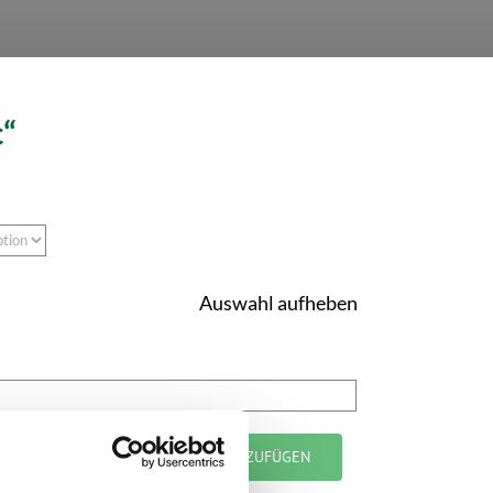
c“
Auswahl aufheben
RENKORB
ZUR ANFRAGE HINZUFÜGEN