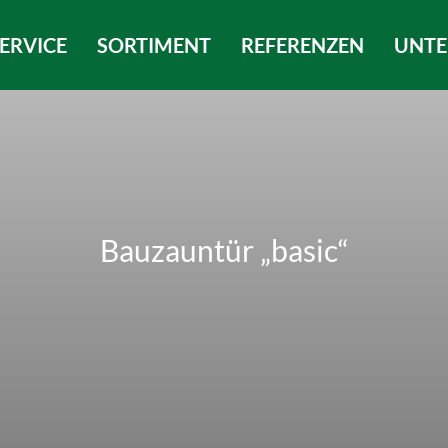
ERVICE
SORTIMENT
REFERENZEN
UNT
Bauzauntür „basic“