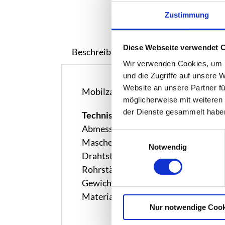
Zustimmung
Diese Webseite verwendet 
Beschreibung
Wir verwenden Cookies, um I
und die Zugriffe auf unsere 
Website an unsere Partner fü
Mobilzaun Lauftor, Durchgangsbreit
möglicherweise mit weiteren
der Dienste gesammelt habe
Technische Daten
Abmessung: 1230 x 1865 mm
Einwilligungsauswahl
Maschenweite: 105 x 296 mm
Notwendig
Drahtstärke: 3,3 mm
Rohrstärke: ca. ø40 x 1,4 mm (Vertika
Gewicht: 8 kg
Material: Stahl
Nur notwendige Cook