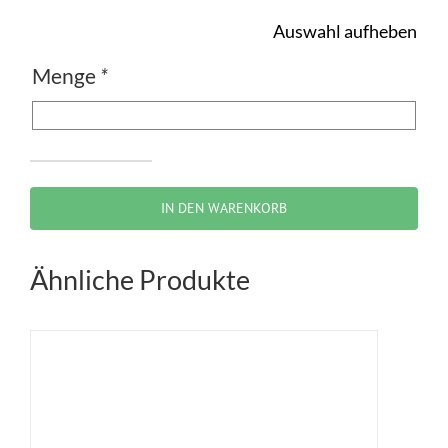
Auswahl aufheben
Menge
*
Zeichen
286-
IN DEN WARENKORB
30
–
Ähnliche Produkte
Eingeschränktes
Halteverbot
–
Mitte
Menge