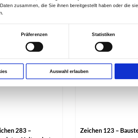
 Daten zusammen, die Sie ihnen bereitgestellt haben oder die s
IN DEN WA
Zeichen
n.
286
–
Präferenzen
Statistiken
Eingeschränktes
Haltverbot
Menge
ies
Auswahl erlauben
ichen 283 –
Zeichen 123 – Bauste