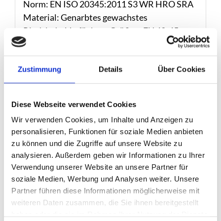
Norm: EN ISO 20345:2011 S3 WR HRO SRA
Material: Genarbtes gewachstes
RindslederVerfügbare Größen: EU 42-45
Preis: 84€
Zustimmung
Details
Über Cookies
Diese Webseite verwendet Cookies
Ähnliche Produkte
Wir verwenden Cookies, um Inhalte und Anzeigen zu
personalisieren, Funktionen für soziale Medien anbieten
zu können und die Zugriffe auf unsere Website zu
analysieren. Außerdem geben wir Informationen zu Ihrer
Verwendung unserer Website an unsere Partner für
soziale Medien, Werbung und Analysen weiter. Unsere
Partner führen diese Informationen möglicherweise mit
weiteren Daten zusammen, die Sie ihnen bereitgestellt
haben oder die sie im Rahmen Ihrer Nutzung der Dienste