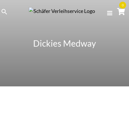
Skip
0
to
content
Dickies Medway