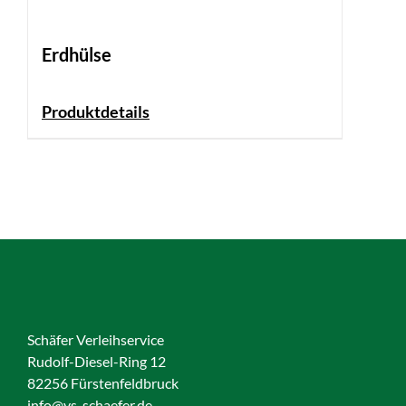
Erdhülse
Produktdetails
Schäfer Verleihservice
Rudolf-Diesel-Ring 12
82256 Fürstenfeldbruck
info@vs-schaefer.de