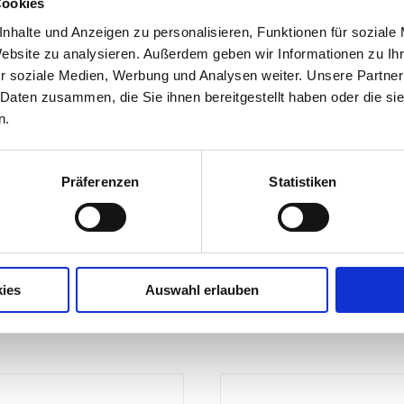
m)
Cookies
Menge
nhalte und Anzeigen zu personalisieren, Funktionen für soziale
Website zu analysieren. Außerdem geben wir Informationen zu I
r soziale Medien, Werbung und Analysen weiter. Unsere Partner
 Daten zusammen, die Sie ihnen bereitgestellt haben oder die s
n.
einem kleinen 750kg Anhänger und können jederzeit in uns
Präferenzen
Statistiken
 gewünschte Hüpfburg gerne auch direkt zu Ihnen.
ies
Auswahl erlauben