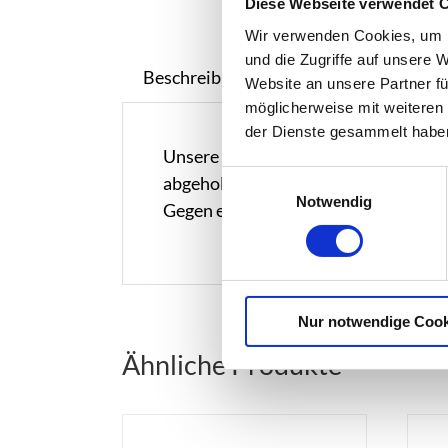
Diese Webseite verwendet 
Wir verwenden Cookies, um I
und die Zugriffe auf unsere 
Beschreibung
Website an unsere Partner fü
möglicherweise mit weiteren
der Dienste gesammelt habe
Unsere Hüpfburgen befinden sich in 
Einwilligungsauswahl
abgeholt werden.
Notwendig
Gegen einen Aufpreis liefern wir die
Nur notwendige Cook
Ähnliche Produkte