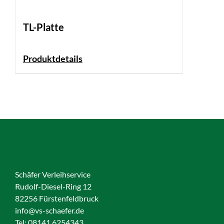
TL-Platte
Produktdetails
Schäfer Verleihservice
Rudolf-Diesel-Ring 12
82256 Fürstenfeldbruck
info@vs-schaefer.de
Tel: 08141 6254343