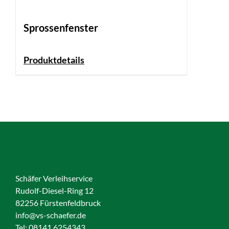
Sprossenfenster
Produktdetails
Schäfer Verleihservice
Rudolf-Diesel-Ring 12
82256 Fürstenfeldbruck
info@vs-schaefer.de
Tel: 08141 6254343