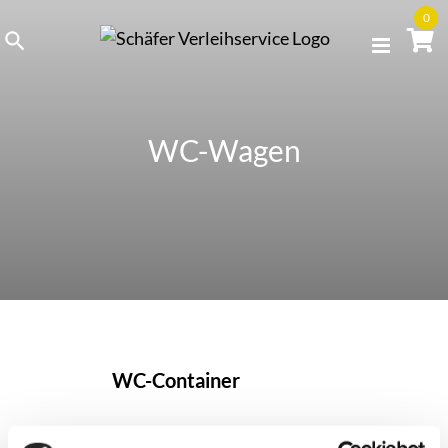
Skip
0
to
content
WC-Wagen
WC-Container