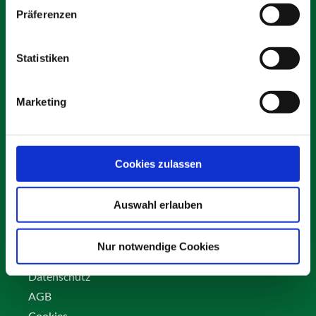
Präferenzen
Statistiken
Schäfer Verleihservice
Rudolf-Diesel-Ring 12
Marketing
82256 Fürstenfeldbruck
info@vs-schaefer.de
Tel: 08141 6254343
Fax:
08141 6254359
Cookies zulassen
Auswahl erlauben
Kontakt
Karriere
Nur notwendige Cookies
Impressum
Datenschutz
AGB
Cookies