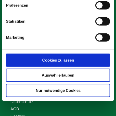
Präferenzen
Statistiken
Schäfer Verleihservice
Rudolf-Diesel-Ring 12
Marketing
82256 Fürstenfeldbruck
info@vs-schaefer.de
Tel: 08141 6254343
Fax:
08141 6254359
Cookies zulassen
Auswahl erlauben
Kontakt
Karriere
Nur notwendige Cookies
Impressum
Datenschutz
AGB
Cookies