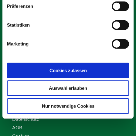
Präferenzen
Statistiken
Schäfer Verleihservice
Rudolf-Diesel-Ring 12
Marketing
82256 Fürstenfeldbruck
info@vs-schaefer.de
Tel: 08141 6254343
Fax:
08141 6254359
Cookies zulassen
Auswahl erlauben
Kontakt
Karriere
Nur notwendige Cookies
Impressum
Datenschutz
AGB
Cookies