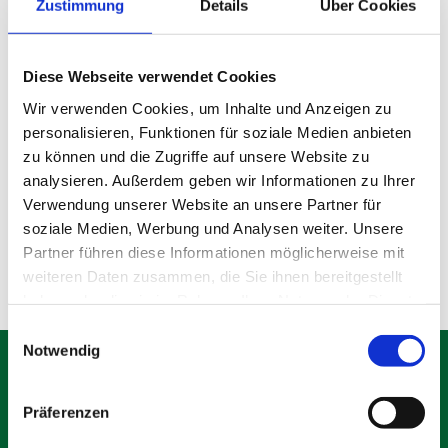
Zustimmung
Details
Über Cookies
Diese Webseite verwendet Cookies
Wir verwenden Cookies, um Inhalte und Anzeigen zu
personalisieren, Funktionen für soziale Medien anbieten
Gebrauchter Bauzaun
zu können und die Zugriffe auf unsere Website zu
analysieren. Außerdem geben wir Informationen zu Ihrer
Verwendung unserer Website an unsere Partner für
Produktdetails
soziale Medien, Werbung und Analysen weiter. Unsere
Partner führen diese Informationen möglicherweise mit
weiteren Daten zusammen, die Sie ihnen bereitgestellt
haben oder die sie im Rahmen Ihrer Nutzung der Dienste
gesammelt haben.
Einwilligungsauswahl
Notwendig
Präferenzen
Schäfer Verleihservice