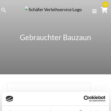
Skip
0
to
content
Gebrauchter Bauzaun