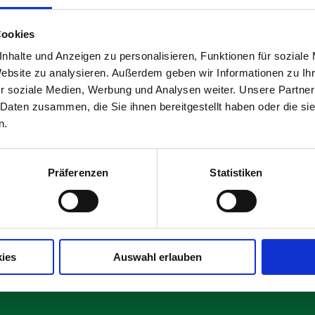
Cookies
nhalte und Anzeigen zu personalisieren, Funktionen für soziale
Website zu analysieren. Außerdem geben wir Informationen zu I
r soziale Medien, Werbung und Analysen weiter. Unsere Partner
auchter Bauzaun
 Daten zusammen, die Sie ihnen bereitgestellt haben oder die s
n.
tdetails
Details
Präferenzen
Statistiken
ies
Auswahl erlauben